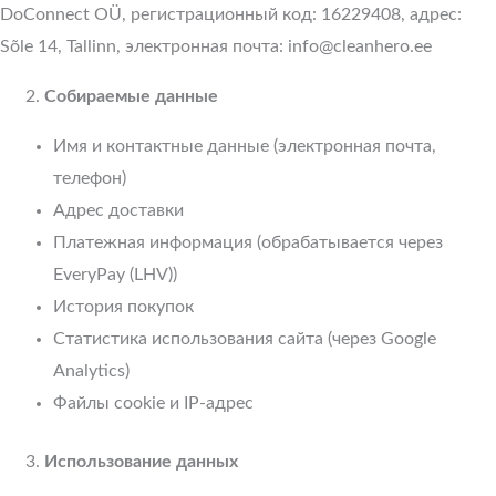
DoConnect OÜ, регистрационный код: 16229408, адрес:
Sõle 14, Tallinn, электронная почта: info@cleanhero.ee
Собираемые данные
Имя и контактные данные (электронная почта,
телефон)
Адрес доставки
Платежная информация (обрабатывается через
EveryPay (LHV))
История покупок
Статистика использования сайта (через Google
Analytics)
Файлы cookie и IP-адрес
Использование данных