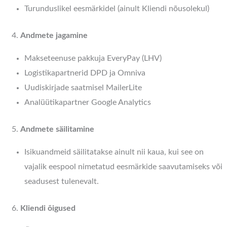
Turunduslikel eesmärkidel (ainult Kliendi nõusolekul)
Andmete jagamine
Makseteenuse pakkuja EveryPay (LHV)
Logistikapartnerid DPD ja Omniva
Uudiskirjade saatmisel MailerLite
Analüütikapartner Google Analytics
Andmete säilitamine
Isikuandmeid säilitatakse ainult nii kaua, kui see on
vajalik eespool nimetatud eesmärkide saavutamiseks või
seadusest tulenevalt.
Kliendi õigused