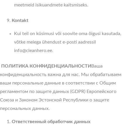
meetmeid isikuandmete kaitsmiseks.
Kontakt
Kui teil on küsimusi või soovite oma õigusi kasutada,
võtke meiega ühendust e-posti aadressil
info@cleanhero.ee.
ПОЛИТИКА КОНФИДЕНЦИАЛЬНОСТИ
Ваша
конфиденциальность важна для нас. Мы обрабатываем
ваши персональные данные в соответствии с Общим
регламентом по защите данных (GDPR) Европейского
Союза и Законом Эстонской Республики о защите
персональных данных.
Ответственный обработчик данных